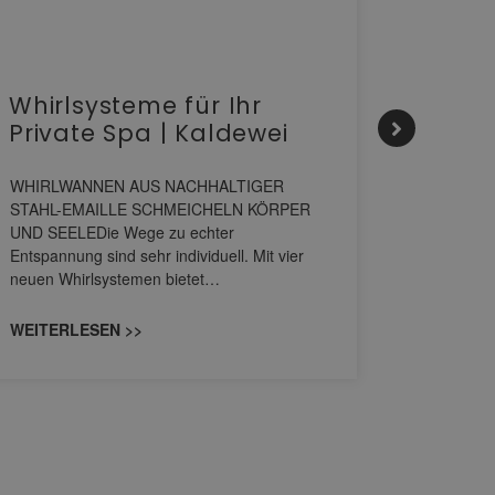
Whirlsysteme für Ihr
Gesta
Private Spa | Kaldewei
alltä
HANS
WHIRLWANNEN AUS NACHHALTIGER
STAHL-EMAILLE SCHMEICHELN KÖRPER
Stil für 
UND SEELEDie Wege zu echter
HANSAGENE
Entspannung sind sehr individuell. Mit vier
von Wascht
neuen Whirlsystemen bietet…
unterschi
konzipiert
WEITERLESEN >>
WEITERL