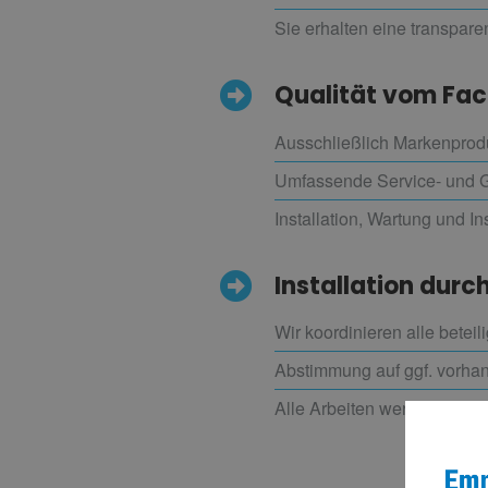
Sie erhalten eine transpar
Qualität vom Fa
Ausschließlich Markenprodu
Umfassende Service- und Ga
Installation, Wartung und I
Installation durch
Wir koordinieren alle betei
Abstimmung auf ggf. vorha
Alle Arbeiten werden sorgfä