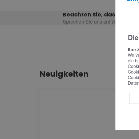
Beachten Sie, dass es eve
Sprechen Sie uns an! Wir informie
Die
Ihre 
Wir v
ein b
Cooki
Cooki
Neuigkeiten
Cooki
Daten