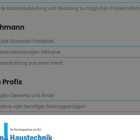
ente Kostenaufstellung und Beratung zu möglichen Fördermitteln
chmann
kte führender Hersteller
rantieleistungen inklusive
nstandhaltung aus einer Hand
 Profis
ligten Gewerke und Ämter
ndene oder benötigte Heizungsanlagen
ltig und termingerecht ausgeführt