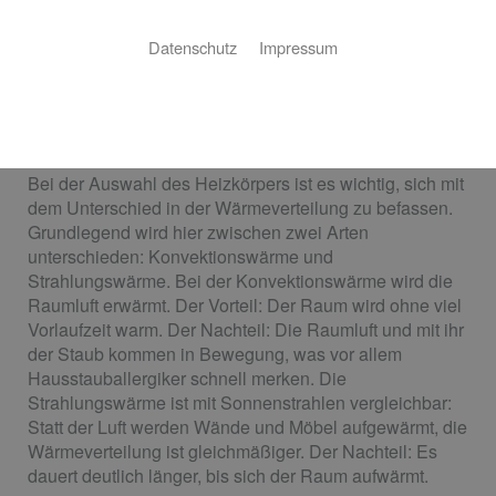
Sie planen einen Neubau oder wollen Ihre alten
Datenschutz
Impressum
Heizkörper austauschen? EmmA Haustechnik ist der
perfekte Ansprechpartner für Ihr Projekt – von der
Auswahl des richtigen Heizkörpers bis zur fertigen
Installation!
Bei der Auswahl des Heizkörpers ist es wichtig, sich mit
dem Unterschied in der Wärmeverteilung zu befassen.
Grundlegend wird hier zwischen zwei Arten
unterschieden: Konvektionswärme und
Strahlungswärme. Bei der Konvektionswärme wird die
Raumluft erwärmt. Der Vorteil: Der Raum wird ohne viel
Vorlaufzeit warm. Der Nachteil: Die Raumluft und mit ihr
der Staub kommen in Bewegung, was vor allem
Hausstauballergiker schnell merken. Die
Strahlungswärme ist mit Sonnenstrahlen vergleichbar:
Statt der Luft werden Wände und Möbel aufgewärmt, die
Wärmeverteilung ist gleichmäßiger. Der Nachteil: Es
dauert deutlich länger, bis sich der Raum aufwärmt.